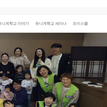
유니게학교 이야기
유니게학교 세미나
조이스쿨