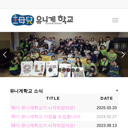
다음
1
2
3
4
5
6
7
유니게학교 소식
TITLE
DATE
56기 유니게학교가 시작되었어요!
2025.03.20
55기 유니게학교 가정을 모집합니다!
2024.02.27
54기 유니게학교가 시작되었어요!
2023.09.13