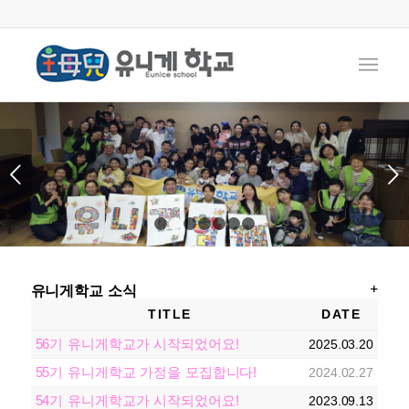
다음
1
2
3
4
5
6
7
유니게학교 소식
TITLE
DATE
56기 유니게학교가 시작되었어요!
2025.03.20
55기 유니게학교 가정을 모집합니다!
2024.02.27
54기 유니게학교가 시작되었어요!
2023.09.13