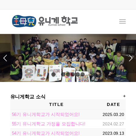
다음
1
2
3
4
5
6
7
유니게학교 소식
TITLE
DATE
56기 유니게학교가 시작되었어요!
2025.03.20
55기 유니게학교 가정을 모집합니다!
2024.02.27
54기 유니게학교가 시작되었어요!
2023.09.13