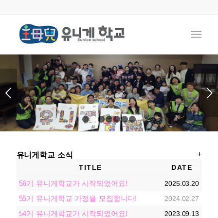
다음
1
2
3
4
5
6
7
유니게학교 소식
TITLE
DATE
56기 유니게학교가 시작되었어요!
2025.03.20
55기 유니게학교 가정을 모집합니다!
2024.02.27
54기 유니게학교가 시작되었어요!
2023.09.13