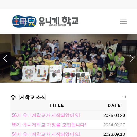
다음
1
2
3
4
5
6
7
유니게학교 소식
TITLE
DATE
56기 유니게학교가 시작되었어요!
2025.03.20
55기 유니게학교 가정을 모집합니다!
2024.02.27
54기 유니게학교가 시작되었어요!
2023.09.13