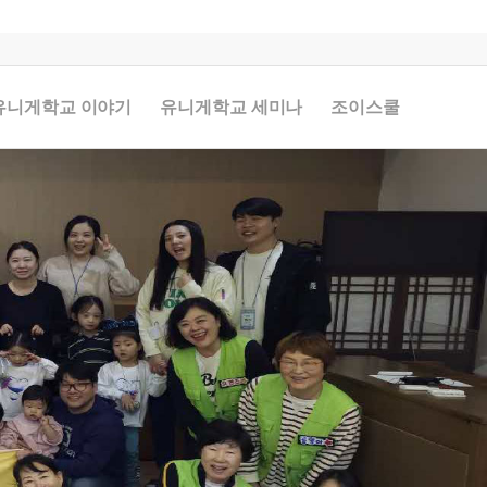
유니게학교 이야기
유니게학교 세미나
조이스쿨