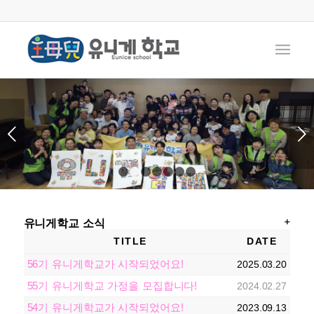
다음
1
2
3
4
5
6
7
유니게학교 소식
TITLE
DATE
56기 유니게학교가 시작되었어요!
2025.03.20
55기 유니게학교 가정을 모집합니다!
2024.02.27
54기 유니게학교가 시작되었어요!
2023.09.13