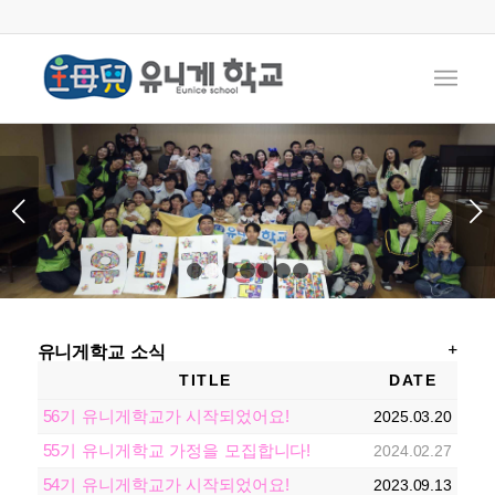
다음
1
2
3
4
5
6
7
유니게학교 소식
TITLE
DATE
56기 유니게학교가 시작되었어요!
2025.03.20
55기 유니게학교 가정을 모집합니다!
2024.02.27
54기 유니게학교가 시작되었어요!
2023.09.13